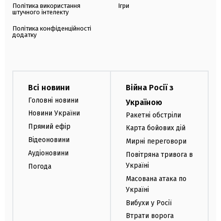
Політика використання
Ігри
штучного інтелекту
Політика конфіденційності
додатку
Всі новини
Війна Росії з
Головні новини
Україною
Новини України
Ракетні обстріли
Прямий ефір
Карта бойових дій
Відеоновини
Мирні переговори
Аудіоновини
Повітряна тривога в
Україні
Погода
Масована атака по
Україні
Вибухи у Росії
Втрати ворога