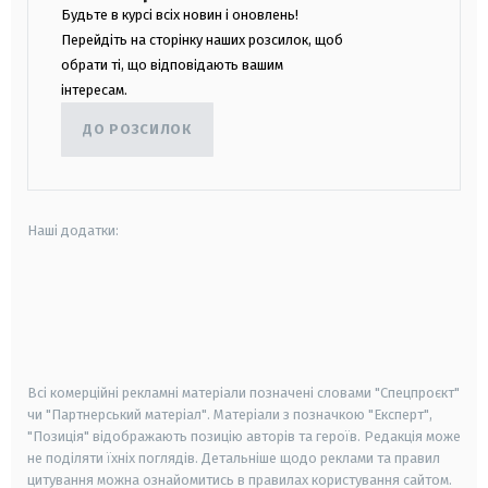
Будьте в курсі всіх новин і оновлень!
Перейдіть на сторінку наших розсилок, щоб
обрати ті, що відповідають вашим
інтересам.
ДО РОЗСИЛОК
Наші додатки:
android
apple
smart tv
samsung smart tv
Всі комерційні рекламні матеріали позначені словами "Спецпроєкт"
чи "Партнерський матеріал". Матеріали з позначкою "Експерт",
"Позиція" відображають позицію авторів та героїв. Редакція може
не поділяти їхніх поглядів. Детальніше щодо реклами та правил
цитування можна ознайомитись в правилах користування сайтом.