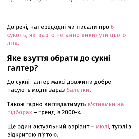
До речі, напередодні ми писали про
6
суконь, які варто негайно викинути цього
літа.
Яке взуття обрати до сукні
галтер?
До сукні галтер максі довжини добре
пасують модні зараз
балетки
.
Також гарно виглядатимуть
в'єтнамки на
підборах
– тренд із 2000-х.
Ще один актуальний варіант –
мюлі
, туфлі з
відкритою п'ятою.