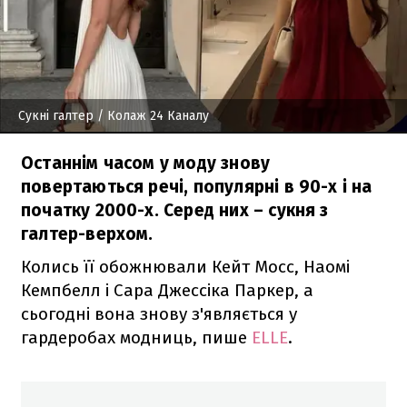
Сукні галтер
/ Колаж 24 Каналу
Останнім часом у моду знову
повертаються речі, популярні в 90-х і на
початку 2000-х. Серед них – сукня з
галтер-верхом.
Колись її обожнювали Кейт Мосс, Наомі
Кемпбелл і Сара Джессіка Паркер, а
сьогодні вона знову з'являється у
гардеробах модниць, пише
ELLE
.