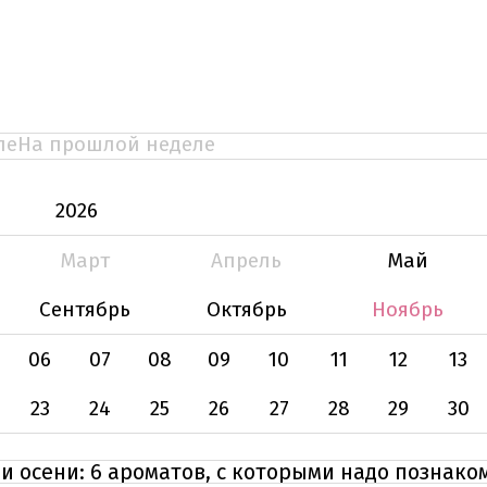
ле
На прошлой неделе
2026
Март
Апрель
Май
Сентябрь
Октябрь
Ноябрь
06
07
08
09
10
11
12
13
23
24
25
26
27
28
29
30
и осени: 6 ароматов, с которыми надо познако