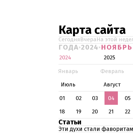
Карта сайта
Сегодня
Вчера
На этой неде
ГОДА
2024
НОЯБРЬ
2024
2025
Январь
Февраль
Июль
Август
01
02
03
04
05
18
19
20
21
22
Статьи
Эти духи стали фаворитам