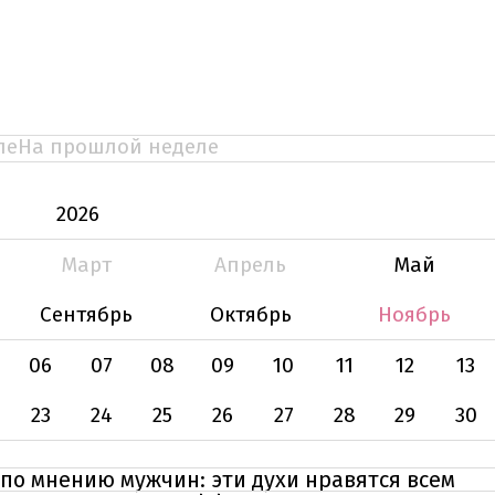
ле
На прошлой неделе
2026
Март
Апрель
Май
Сентябрь
Октябрь
Ноябрь
06
07
08
09
10
11
12
13
23
24
25
26
27
28
29
30
по мнению мужчин: эти духи нравятся всем