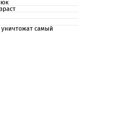
сюк
зраст
е уничтожат самый