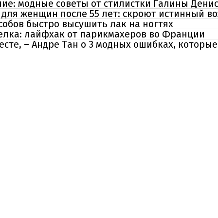
ние: модные советы от стилистки Галины Дени
ля женщин после 55 лет: скроют истинный во
собов быстро высушить лак на ногтях
челка: лайфхак от парикмахеров во Франции
есте, – Андре Тан о 3 модных ошибках, которы