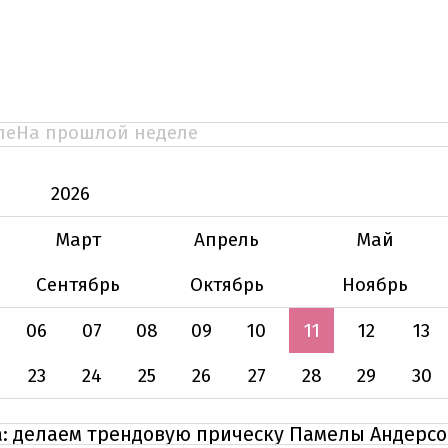
ле
На прошлой неделе
2026
Март
Апрель
Май
Сентябрь
Октябрь
Ноябрь
06
07
08
09
10
11
12
13
23
24
25
26
27
28
29
30
а: делаем трендовую прическу Памелы Андерсо