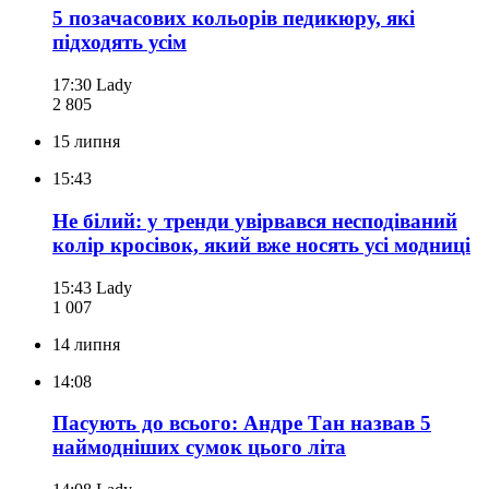
5 позачасових кольорів педикюру, які
підходять усім
17:30
Lady
2 805
15 липня
15:43
Не білий: у тренди увірвався несподіваний
колір кросівок, який вже носять усі модниці
15:43
Lady
1 007
14 липня
14:08
Пасують до всього: Андре Тан назвав 5
наймодніших сумок цього літа