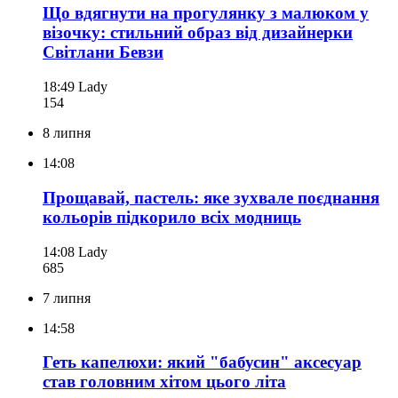
Що вдягнути на прогулянку з малюком у
візочку: стильний образ від дизайнерки
Світлани Бевзи
18:49
Lady
154
8 липня
14:08
Прощавай, пастель: яке зухвале поєднання
кольорів підкорило всіх модниць
14:08
Lady
685
7 липня
14:58
Геть капелюхи: який "бабусин" аксесуар
став головним хітом цього літа