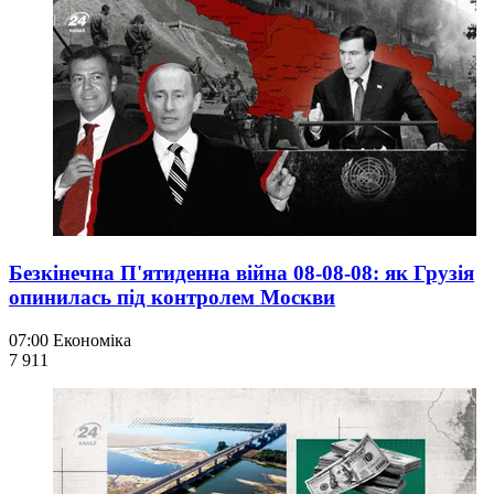
Безкінечна П'ятиденна війна 08-08-08: як Грузія
опинилась під контролем Москви
07:00
Економіка
7 911