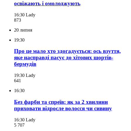
освіжають і омолоджують
16:30
Lady
873
20 липня
19:30
Про це мало хто здогадується: ось взуття,
яке насправді пасує до хітових шортів-
бермудів
19:30
Lady
641
16:30
Без фарби та спреїв: як за 2 хвилини
приховати відросле волосся чи сивину
16:30
Lady
5 707