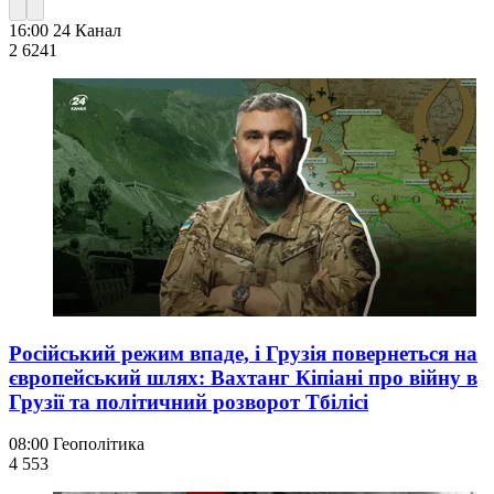
16:00
24 Канал
2 624
1
Російський режим впаде, і Грузія повернеться на
європейський шлях: Вахтанг Кіпіані про війну в
Грузії та політичний розворот Тбілісі
08:00
Геополітика
4 553