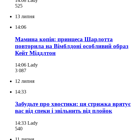
14:08
Lady
525
13 липня
14:06
Мамина копія: принцеса Шарлотта
повторила на Вімблдоні особливий образ
Кейт Міддлтон
14:06
Lady
3 087
12 липня
14:33
Забудьте про хвостики: ця стрижка врятує
вас від спеки і звільнить від плойок
14:33
Lady
540
11 липня