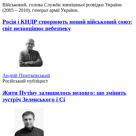
Військовий, голова Служби зовнішньої розвідки України
(2005 – 2010), генерал армії України.
Росія і КНДР створюють новий військовий союз:
світ недооцінює небезпеку
Андрій Піонтковський
Російський публіцист
Жити Путіну залишилось недовго: що змінить
зустріч Зеленського і Сі