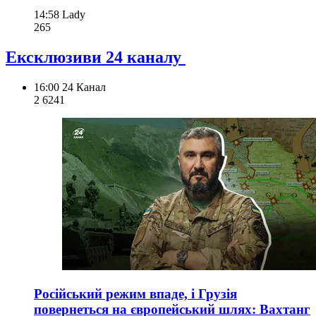
14:58
Lady
265
Ексклюзиви 24 каналу
16:00
24 Канал
2 624
1
Російський режим впаде, і Грузія
повернеться на європейський шлях: Вахтанг