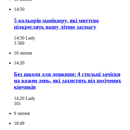
14:50
5 кольорів манікюру, які миттєво
підкреслять вашу літню засмагу
14:50
Lady
3 569
10 липня
14:20
Без шкоди для довжини: 4 стильні зачіски
на кожен день, які захистять від посічених
кінчиків
14:20
Lady
101
9 липня
18:49